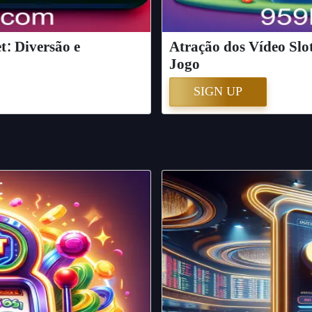
: Diversão e
Atração dos Vídeo Slo
Jogo
SIGN UP