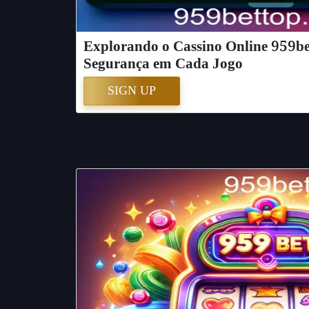
Explorando o Cassino Online 959bet
Segurança em Cada Jogo
SIGN UP