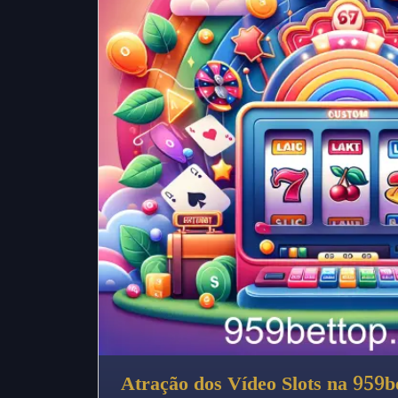
Atração dos Vídeo Slots na 959be