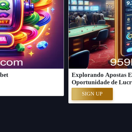
bet
Explorando Apostas E
Oportunidade de Lucr
SIGN UP