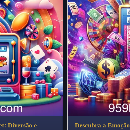
t: Diversão e
Descubra a Emoção 